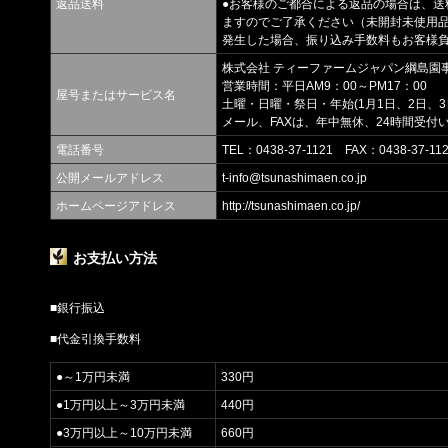
返品送料
●お客様のご都合による返品の場合は、送
ますのでご了承ください（未開封未使用品
発生した場合、振り込み手数料もお客様
株式会社 ティーファームジャパン綱島園
営業時間：平日AM9：00～PM17：00
屋号またはサービス名
土曜・日曜・祭日・年始(1月1日、2日、
メール、FAXは、年中無休、24時間受付
電話番号
TEL：0438-37-1121 FAX：0438-37-11
公開メールアドレス
t-info@tsunashimaen.co.jp
ホームページアドレス
http://tsunashimaen.co.jp/
お支払い方法
■銀行振込
■代金引換手数料
●～1万円未満
330円
●1万円以上～3万円未満
440円
●3万円以上～10万円未満
660円