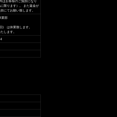
料はお客様のご負担になり
に限ります）。 また返金が
負担にてお願い致します。
事業部
3日) は休業致します。
いたします。
24