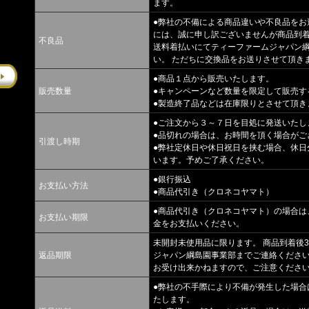
ます。
●弊社の不備による商品違いや不良品をお
には、誠に申し訳ございませんが商品到
不良品
送料着払いにてティーファームジャパン
い。 ただちに交換品をお送りさせて頂き
●商品１点から販売いたします。
販売数量
●キャンペーンなど数量を限定して販売す
●製造終了品などは在庫限りとさせて頂き
●ご注文から３～７日を目処に発送いたし
●品切れの場合は、お時間を頂く場合がご
引渡し時期
●弊社定休日や休日祝日を挟む場合、休日
います。予めご了承ください。
●銀行振込
お支払い方法
●商品代引き（クロネコヤマト）
●商品代引き（クロネコヤマト）の場合は
お支払い期限
金をお支払いください。
未開封未使用品に限ります。 商品到着後
返品期限
ジャパン綱島園事業部までご連絡ください
お受け出来かねますので、ご注意くださ
●弊社の不手際により不備が発生した場合
たします。