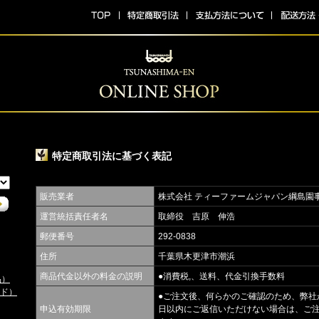
特定商取引法に基づく表記
販売業者
株式会社 ティーファームジャパン綱島園
運営統括責任者名
取締役 吉原 伸浩
郵便番号
292-0838
住所
千葉県木更津市潮浜
商品代金以外の料金の説明
●消費税,、送料、代金引換手数料
品）
ド）
●ご注文後、何らかのご確認のため、弊社
申込有効期限
日以内にご返信いただけない場合は、ご