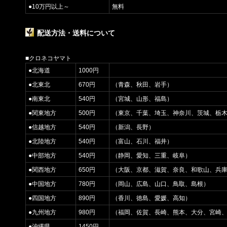
●10万円以上～
無料
配送方法・送料について
■クロネコヤマト
●北海道
1000円
●北東北
670円
（青森、秋田、岩手）
●南東北
540円
（宮城、山形、福島）
●関東地方
500円
（東京、千葉、埼玉、神奈川、茨城、栃
●信越地方
540円
（新潟、長野）
●北陸地方
540円
（富山、石川、福井）
●中部地方
540円
（静岡、愛知、三重、岐阜）
●関西地方
650円
（大阪、京都、滋賀、奈良、和歌山、兵
●中国地方
780円
（岡山、広島、山口、鳥取、島根）
●四国地方
890円
（香川、徳島、愛媛、高知）
●九州地方
980円
（福岡、佐賀、長崎、熊本、大分、宮崎
●沖縄県
1450円