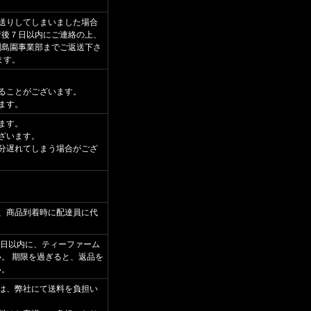
送りしてしまいました場合
着後７日以内にご連絡の上、
綱島園事業部までご返送下さ
ます。
ることがございます。
ます。
ます。
ざいます。
分遅れてしまう場合がござ
、商品到着時に配達員に代
3日以内に、ティーファーム
。 期限を過ぎると、返品を
い。
は、弊社にて送料を負担い